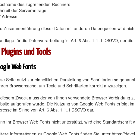
Hostname des zugreifenden Rechners
hrzeit der Serveranfrage
P-Adresse
ne Zusammenführung dieser Daten mit anderen Datenquellen wird nic
ndlage für die Datenverarbeitung ist Art. 6 Abs. 1 lit. f DSGVO, der d
 Plugins und Tools
ogle Web Fonts
se Seite nutzt zur einheitlichen Darstellung von Schriftarten so genan
ihren Browsercache, um Texte und Schriftarten korrekt anzuzeigen.
 diesem Zweck muss der von Ihnen verwendete Browser Verbindung zu 
site aufgerufen wurde. Die Nutzung von Google Web Fonts erfolgt im I
eresse im Sinne von Art. 6 Abs. 1 lit. f DSGVO dar.
n Ihr Browser Web Fonts nicht unterstützt, wird eine Standardschrift
tere Informationen zu Google Web Fonts finden Sie unter https://devel