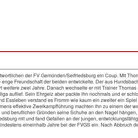
twortlichen der FV Gemünden/Seifriedsburg ein Coup. Mit Thor
e enge Freundschaft der beiden entwickelte. Der aus Hundsbac
dort weitere zwei Jahre. Danach wechselte er mit Trainer Thoma
iga auflief. Sein Ehrgeiz aber packte ihn nochmals und er sch
nd Essleben verstand es Fromm wie kaum ein zweiter ein Spiel 
ens effektive Zweikampfführung machten ihn zu einem der wert
en und beruflichen Gründen seine Schuhe an den Nagel hängen,
sburg mit und fand Gefallen an der jungen, entwicklungsfähig
 mindestens eineinhalb Jahre bei der FVGS ein. Nach Abbruch 