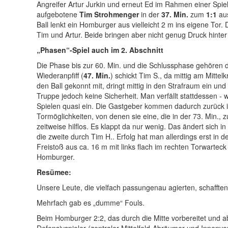
Angreifer Artur Jurkin und erneut Ed im Rahmen einer Spiels
aufgebotene
Tim Strohmenger
in der
37. Min.
zum
1:1
aus
Ball lenkt ein Homburger aus vielleicht 2 m ins eigene Tor
Tim und Artur. Beide bringen aber nicht genug Druck hinter
„Phasen“-Spiel auch im 2. Abschnitt
Die Phase bis zur 60. Min. und die Schlussphase gehören 
Wiederanpfiff (
47. Min.
) schickt Tim S., da mittig am Mittel
den Ball gekonnt mit, dringt mittig in den Strafraum ein un
Truppe jedoch keine Sicherheit. Man verfällt stattdessen - 
Spielen quasi ein. Die Gastgeber kommen dadurch zurück in
Tormöglichkeiten, von denen sie eine, die in der 73. Min.,
zeitweise hilflos. Es klappt da nur wenig. Das ändert sich 
die zweite durch Tim H.. Erfolg hat man allerdings erst in de
Freistoß aus ca. 16 m mit links flach im rechten Torwarteck 
Homburger.
Resümee:
Unsere Leute, die vielfach passungenau agierten, schafften 
Mehrfach gab es „dumme“ Fouls.
Beim Homburger 2:2, das durch die Mitte vorbereitet und 