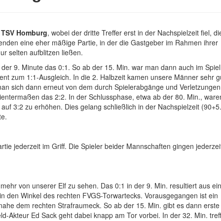
m
TSV Homburg
, wobei der dritte Treffer erst in der Nachspielzeit fiel, di
enden eine eher mäßige Partie, in der die Gastgeber im Rahmen ihrer
r selten aufblitzen ließen.
n der 9. Minute das 0:1. So ab der 15. Min. war man dann auch im Spiel
dient zum 1:1-Ausgleich. In die 2. Halbzeit kamen unsere Männer sehr g
eß man sich dann erneut von dem durch Spielerabgänge und Verletzungen
rdientermaßen das 2:2. In der Schlussphase, etwa ab der 80. Min., war
uf 3:2 zu erhöhen. Dies gelang schließlich in der Nachspielzeit (90+5. 
kte.
artie jederzeit im Griff. Die Spieler beider Mannschaften gingen jederzei
ehr von unserer Elf zu sehen. Das 0:1 in der 9. Min. resultiert aus ei
 in den Winkel des rechten FVGS-Torwartecks. Vorausgegangen ist ein
 nahe dem rechten Strafraumeck. So ab der 15. Min. gibt es dann erste
d-Akteur Ed Sack geht dabei knapp am Tor vorbei. In der 32. Min. tref