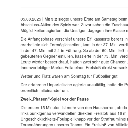
05.08.2025 |
Mit
3:2
siegte unsere Erste am Samstag bei
Abschluss-Aktion des Spiels war. Zuvor sahen die Zuschau
Möglichkeiten agierten, die Unsrigen dagegen ihre Klasse nu
Die Anfangsphase verschlief unsere Elf, kassierte bereits i
erarbeitete sich Tormöglichkeiten, kam in der 37. Min. ver
in der 47. Min. mit 2:1 in Führung. So ab der 60. Min. li
gebeutelten Gegner einlullen, kassierte in der 73. Min. ve
Leute wieder besser drauf, hatten zwei sehr gute Chancen, a
Innenverteidiger Marius Fella einen Freistoß direkt versen
Wetter und Platz waren am Sonntag für Fußballer gut.
Der erfahrene Unparteiische agierte unauffällig, hatte die P
ordentlich miteinander um.
Zwei-„Phasen“-Spiel vor der Pause
Die ersten 15 Minuten ist mehr von den Hausherren, ab da m
links punktgenau verwandelten direkten Freistoß aus 16 m
Ungeschicklichkeits-Foulspiel knapp vor der Strafraumlinie
Torannäherungen unseres Teams. Ein Freistoß von Mittelfel