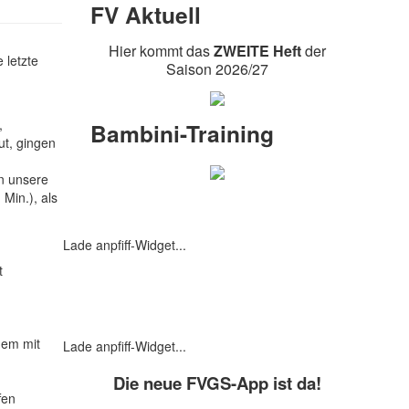
FV Aktuell
Hier kommt das
ZWEITE
Heft
der
e letzte
Saison 2026/27
,
Bambini-Training
ut, gingen
en unsere
Min.), als
Kreisliga-Tabelle
Lade anpfiff-Widget...
t
FV-Torschützen
nem mit
Lade anpfiff-Widget...
Die neue FVGS-App ist da!
fen