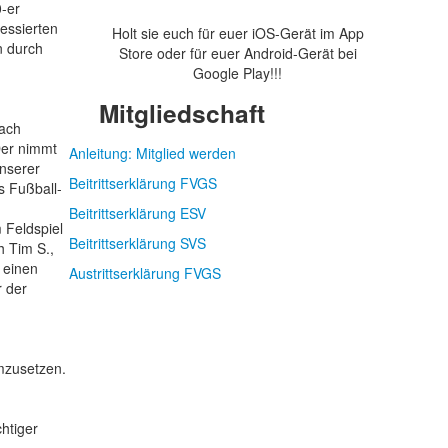
0-er
ressierten
Holt sie euch für euer iOS-Gerät im App
n durch
Store oder für euer Android-Gerät bei
Google Play!!!
Mitgliedschaft
nach
Der nimmt
Anleitung: Mitglied werden
unserer
Beitrittserklärung FVGS
s Fußball-
Beitrittserklärung ESV
 Feldspiel
Beitrittserklärung SVS
h Tim S.,
 einen
Austrittserklärung FVGS
r der
umzusetzen.
htiger