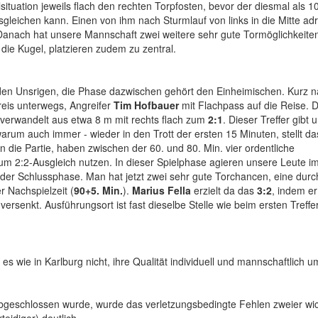
ituation jeweils flach den rechten Torpfosten, bevor der diesmal als 1
gleichen kann. Einen von ihm nach Sturmlauf von links in die Mitte ad
. Danach hat unsere Mannschaft zwei weitere sehr gute Tormöglichkeite
 die Kugel, platzieren zudem zu zentral.
den Unsrigen, die Phase dazwischen gehört den Einheimischen. Kurz 
kreis unterwegs, Angreifer
Tim Hofbauer
mit Flachpass auf die Reise. 
d verwandelt aus etwa 8 m mit rechts flach zum
2:1
. Dieser Treffer gibt 
warum auch immer - wieder in den Trott der ersten 15 Minuten, stellt da
 die Partie, haben zwischen der 60. und 80. Min. vier ordentliche
 zum 2:2-Ausgleich nutzen. In dieser Spielphase agieren unsere Leute im
in der Schlussphase. Man hat jetzt zwei sehr gute Torchancen, eine durc
r Nachspielzeit (
90+5. Min.
).
Marius Fella
erzielt da das
3:2
, indem er
versenkt. Ausführungsort ist fast dieselbe Stelle wie beim ersten Treffe
es wie in Karlburg nicht, ihre Qualität individuell und mannschaftlich 
abgeschlossen wurde, wurde das verletzungsbedingte Fehlen zweier wic